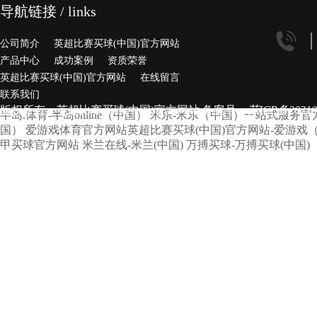
导航链接 / links
公司简介
英超比赛买球(中国)官方网站
产品中心
成功案例
资质荣誉
英超比赛买球(中国)官方网站
在线留言
联系我们
版权所有：英超比赛买球(中国)官方网站
备案号：
苏ICP备20210
半岛.体育-半岛online（中国）
米乐-米乐（中国）一站式服务官
国）
爱游戏体育官方网站英超比赛买球(中国)官方网站-爱游戏
甲买球官方网站
米兰在线-米兰(中国)
万搏买球-万搏买球(中国)