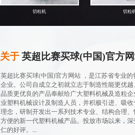
切粒机
切粒
关于
英超比赛买球(中国)官方
英超比赛买球(中国)官方网站 ，是江苏省专业
企业。公司自成立之初就立志于制造性能更优越
品质更优良的产品奉献给广大塑料机械及造粒企
业塑料机械设计及制造人员，并积极引进、吸收
理念，研制开发出一系列技术专业、结构合理、
方便的新一代塑料机械产品。投放市场以来，深
仁的好评。...