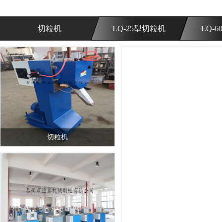
切粒机
LQ-25型切粒机
LQ-
切粒机